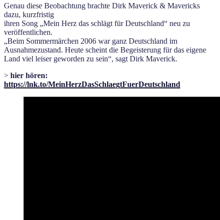
Genau diese Beobachtung brachte Dirk Maverick & Mavericks
dazu, kurzfristig
ihren Song „Mein Herz das schlägt für Deutschland“ neu zu
veröffentlichen.
„Beim Sommermärchen 2006 war ganz Deutschland im
Ausnahmezustand. Heute scheint die Begeisterung für das eigene
Land viel leiser geworden zu sein“, sagt Dirk Maverick.
>
hier hören:
https://lnk.to/MeinHerzDasSchlaegtFuerDeutschland