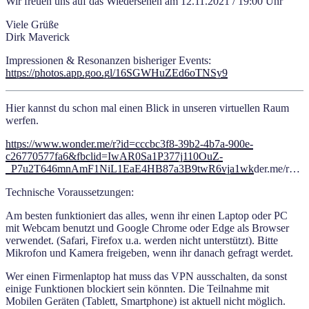
Wir freuen uns auf das Wiedersehen am 12.11.2021 / 19:00 Uhr
Viele Grüße
Dirk Maverick
Impressionen & Resonanzen bisheriger Events:
https://photos.app.goo.gl/16SGWHuZEd6oTNSy9
Hier kannst du schon mal einen Blick in unseren virtuellen Raum
werfen.
https://www.wonder.me/r?id=cccbc3f8-39b2-4b7a-900e-
c26770577fa6&fbclid=IwAR0Sa1P377j110OuZ-
_P7u2T646mnAmF1NiL1EaE4HB87a3B9twR6vja1wk
der.me/r…
Technische Voraussetzungen:
Am besten funktioniert das alles, wenn ihr einen Laptop oder PC
mit Webcam benutzt und Google Chrome oder Edge als Browser
verwendet. (Safari, Firefox u.a. werden nicht unterstützt). Bitte
Mikrofon und Kamera freigeben, wenn ihr danach gefragt werdet.
Wer einen Firmenlaptop hat muss das VPN ausschalten, da sonst
einige Funktionen blockiert sein könnten. Die Teilnahme mit
Mobilen Geräten (Tablett, Smartphone) ist aktuell nicht möglich.