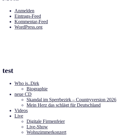
Anmelden
Eintrags-Feed
Kommentar-Feed
WordPress.org
test
Who is..Dirk
Biographie
neue CD
Skandal im Sperrbezirk – Countryversion 2026
Mein Herz das schlägt für Deutschland
Videos
Live
Digitale Firmenfeier
Live-Show
Wohnzimmerkonzert